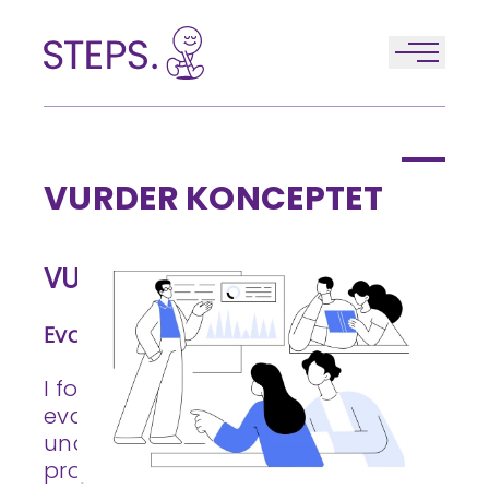
spring navigation over
VURDER KONCEPTET
VURDER KONCEPTET
Evalueringsfasen i STEPS.-projektet.
I foråret i år er udviklingen og
evalueringen af
undervisningskoncepterne i STEPS.-
projektet i fokus. Der udarbejdes en